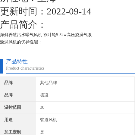
更新时间：2022-09-14
产品简介：
海鲜养殖污水曝气风机 双叶轮5.5kw高压旋涡气泵
漩涡风机的优异性能：
1. *型 , 无噪音 : 马达直接运转，在通过加上一体式的设施，改进了高
2. 旋涡式气泵可靠性高当使用情况变化时，机器仍可安全运转。除了叶
产品特性
散热良好的精密外侧轴承，因此它具有下列优点：高压缩比；轴承运转温
Product characteristics
品牌
其他品牌
品牌
德凌
温控范围
30
用途
管道风机
加工定制
是