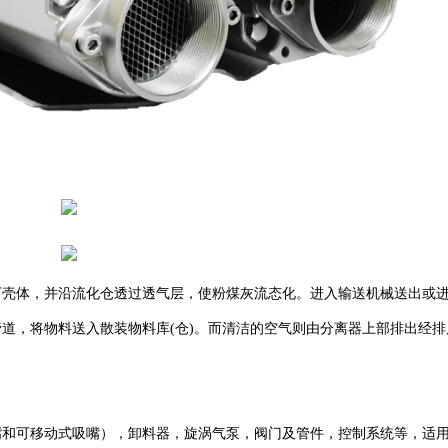
下壳体，并沿流化仓透过透气层，使粉煤灰流态化。进入输送机械送出或
道，将物料送入散装物料库(仓)。而清洁的空气则由分离器上部排出经排
嘴和可移动式吸嘴），卸料器，旋涡气泵，阀门及管件，控制系统等，适