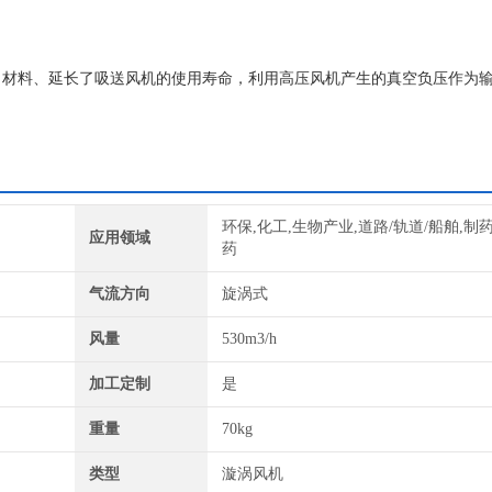
、材料、延长了吸送风机的使用寿命，利用高压风机产生的真空负压作为
物料在重力作用下，用电动锁气阀将物料排入受料仓内，设备安全运行，
环保,化工,生物产业,道路/轨道/船舶,制
应用领域
药
气流方向
旋涡式
风量
530m3/h
加工定制
是
重量
70kg
类型
漩涡风机