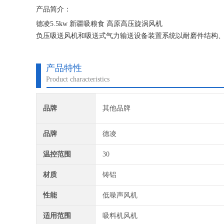
产品简介：
德凌5.5kw 新疆吸粮食 高原高压旋涡风机
负压吸送风机和吸送式气力输送设备装置系统以耐磨件结构
将物料吸入输送管道，利用料气分离器将料气分离，分离后
故的发生同时降低企业的运行成本。
产品特性
Product characteristics
品牌
其他品牌
品牌
德凌
温控范围
30
材质
铸铝
性能
低噪声风机
适用范围
吸料机风机