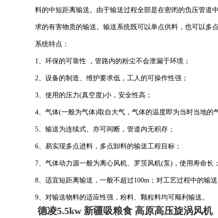
料的中短距离输送。由于输送过程全部是在密闭的负压管道
求的有害物质的输送。输送系统既可以单点供料，也可以多
系统特点：
1、环保的可靠性 ，管路内的粉尘不会泄漏于环境；
2、设备的制造、维护要求低，工人的可操作性强；
3、使用的压力(真空度)小，安全性高；
4、气体(一般为气体)取自大气，气体的温度即为当时当地的
5、输送为连续式、亦可间断，管道内无积存；
6、易实现多点进料，多点卸料的输送工程目标；
7、气体动力源一般为离心风机、罗茨风机(泵)，使用寿命长
8、适宜短距离输送，一般不超过100m；对工艺过程中的输
9、对输送物料的适应性强，粉料、颗粒料均可顺利输送。
德凌5.5kw 新疆吸粮食 高原高压旋涡风机