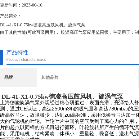
更新时间：2023-06-16
产品简介：
DL-41-X1-0.75kw德凌高压鼓风机、旋涡气泵
由于其的性能(可吹可吸两用)， 旋涡高压气泵应用范围很，主要用于：
设备、切纸机、燃烧降氧机 滤咀成型机、电镀液搅拌、雾化干燥机、轴
尿裤生产线、纸制品机械、雕刻机械、照相制版机 械、注塑机、自动上
产品特性
Product characteristics
品牌
其他品牌
DL-41-X1-0.75kw德凌高压鼓风机、旋涡气泵
上海德凌旋涡气泵外观经过精心研磨过，表面光滑，亮泽给人
测，通过CE认证，高达2500m3/h的吸气量和高达780mbar
级高效马达，故障极少，达到zui高标准，采用低噪音马达加一
大的气轮机的叶轮。叶轮叶片中间的空气受到了离心力的作用
片的起点以同样的方式再进行循环。叶轮旋转所产生的循环气流
能，采用电机，结构紧凑，体积小，重量轻，噪音低，送出气源无