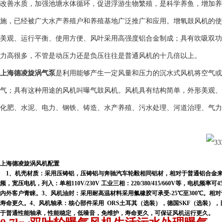
改善水质，加强池塘水体循环，促进浮游生物繁殖，是科学养鱼，增加养
施，已经被广大水产养殖户和养殖基地广泛推广和应用。增氧鼓风机的使
美观、运行平衡、使用方便、风叶采用高强度铝合金制成；具有吹吸双功
力高很多，不管是动压力还是负压往往是普通风机的十几倍以上。
上海德凌
旋涡气泵
是利用能够产生一定风量和压力的沉水式风机将空气或
气；具有这种用途的风机叫曝气鼓风机。风机具有结构简单，外形美观、
化肥、水泥、电力、钢铁、铸造、水产养殖、污水处理、河道治理、气力
上海德凌旋涡风机配置
1、机壳材质：采用压铸铝，压铸铝与奔驰汽车轮毅相同铝材，相对于普通铝合金来
频，宽压电机，列入：单相110V/230V 工业三相：220/380/415/660V等，电机频
内外客户青睐。3、风机油封：采用耐高温材料采用氟橡胶可承受-25℃至300℃。相
寿命更久。4、风机轴承：核心部件采用 ORS土耳其（选装），德国SKF（选装），日
于普通性能轴承，性能稳定，低噪音，免维护，寿命更久，可保证风机运行更久。