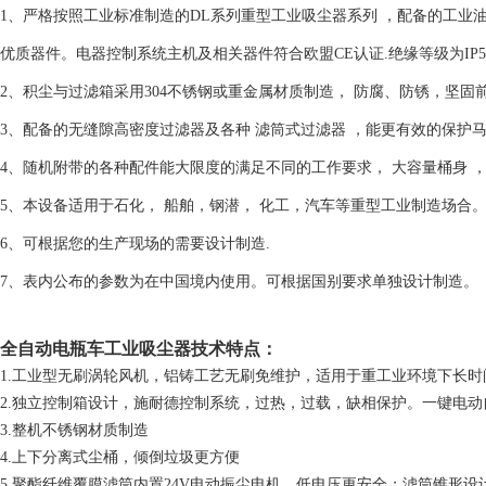
1、严格按照工业标准制造的DL系列重型工业吸尘器系列 ，配备的工业
优质器件。电器控制系统主机及相关器件符合欧盟CE认证.绝缘等级为IP
2、积尘与过滤箱采用304不锈钢或重金属材质制造， 防腐、防锈，坚固
3、配备的无缝隙高密度过滤器及各种 滤筒式过滤器 ，能更有效的保护马
4、随机附带的各种配件能大限度的满足不同的工作要求， 大容量桶身 
5、本设备适用于石化， 船舶，钢潜， 化工，汽车等重型工业制造场合
6、可根据您的生产现场的需要设计制造.
7、表内公布的参数为在中国境内使用。可根据国别要求单独设计制造。
全自动电瓶车工业吸尘器
技术特点：
1.工业型无刷涡轮风机，铝铸工艺无刷免维护，适用于重工业环境下长时
2.独立控制箱设计，施耐德控制系统，过热，过载，缺相保护。一键电
3.整机不锈钢材质制造
4.上下分离式尘桶，倾倒垃圾更方便
5.聚酯纤维覆膜滤筒内置24V电动振尘电机，低电压更安全；滤筒锥形